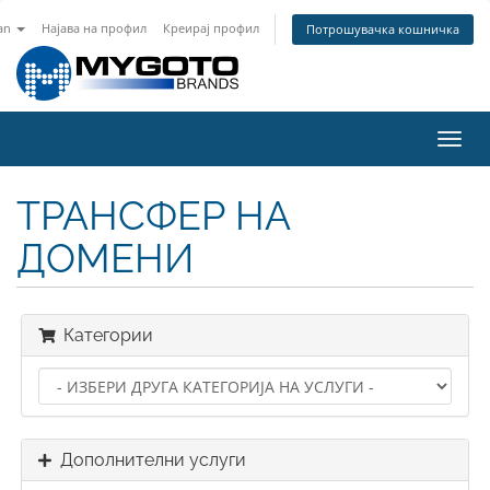
an
Најава на профил
Креирај профил
Потрошувачка кошничка
Вклу
ја
нави
ТРАНСФЕР НА
ДОМЕНИ
Категории
Дополнителни услуги