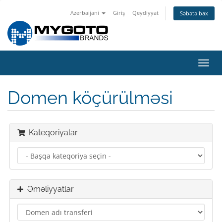
Azerbaijani
Giriş
Qeydiyyat
Səbətə bax
Naviq
keçid
Domen köçürülməsi
Kateqoriyalar
Əməliyyatlar