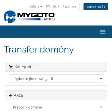
Čeština
Přihlášení
Registrace
Zobrazit košík
Přep
navig
Transfer domény
Kategorie
Akce