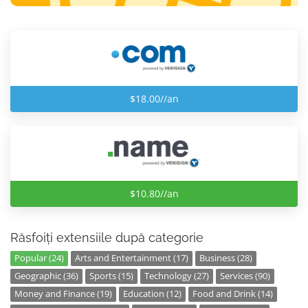
$18.00//an
$10.80//an
Răsfoiți extensiile după categorie
Popular (24)
Arts and Entertainment (17)
Business (28)
Geographic (36)
Sports (15)
Technology (27)
Services (90)
Money and Finance (19)
Education (12)
Food and Drink (14)