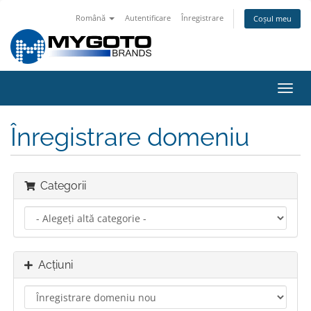
Română
Autentificare
Înregistrare
Coșul meu
Navi
Toggl
Înregistrare domeniu
Categorii
Acțiuni