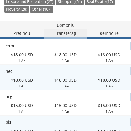
Leisure and Recreation (27)
Shopping (51)
Real Estate (17)
Novelty (28)
Other (167)
Domeniu
Pret nou
Transferați
Reînnoire
.com
$18.00 USD
$18.00 USD
$18.00 USD
1 An
1 An
1 An
.net
$18.00 USD
$18.00 USD
$18.00 USD
1 An
1 An
1 An
.org
$15.00 USD
$15.00 USD
$15.00 USD
1 An
1 An
1 An
.biz
$19.78 USD
$19.78 USD
$19.78 USD