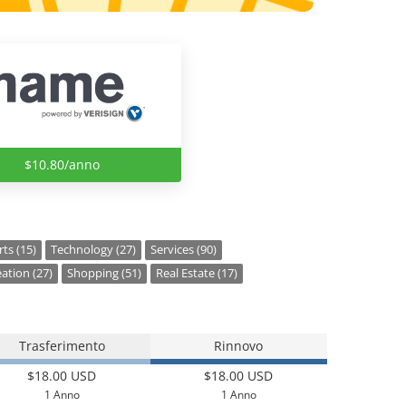
$10.80/anno
ts (15)
Technology (27)
Services (90)
ation (27)
Shopping (51)
Real Estate (17)
Trasferimento
Rinnovo
$18.00 USD
$18.00 USD
1 Anno
1 Anno