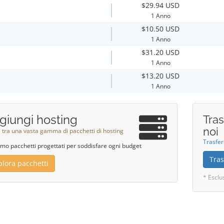
$29.94 USD
1 Anno
$10.50 USD
1 Anno
$31.20 USD
1 Anno
$13.20 USD
1 Anno
giungi hosting
Tras
noi
i tra una vasta gamma di pacchetti di hosting
Trasfer
mo pacchetti progettati per soddisfare ogni budget
Tras
plora pacchetti
* Esclu