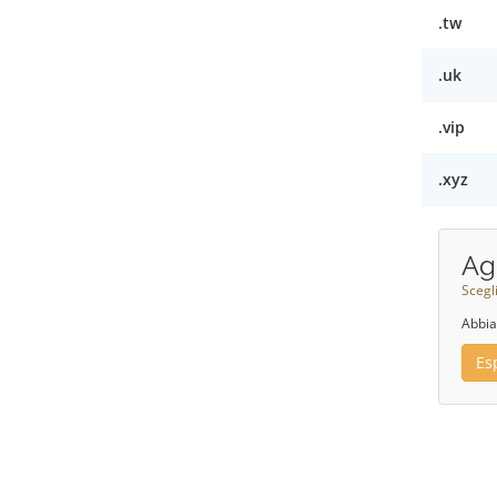
.tw
.uk
.vip
.xyz
Ag
Scegl
Abbia
Es