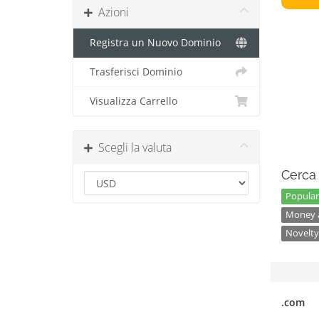
Azioni
Registra un Nuovo Dominio
Trasferisci Dominio
Visualizza Carrello
Scegli la valuta
Cerca 
Popular
Money a
Novelty
.com