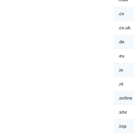
.cn
.co.uk
.de
.eu
.io
.nl
.online
.site
.top