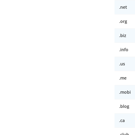
.net
.org
.biz
.info
.us
.me
.mobi
.blog
.ca
.club