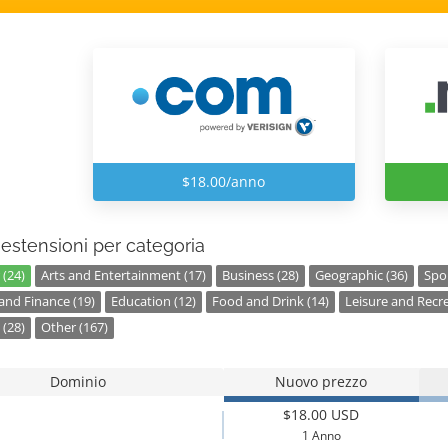
$18.00/anno
estensioni per categoria
 (24)
Arts and Entertainment (17)
Business (28)
Geographic (36)
Spor
nd Finance (19)
Education (12)
Food and Drink (14)
Leisure and Recre
 (28)
Other (167)
Dominio
Nuovo prezzo
$18.00 USD
1 Anno