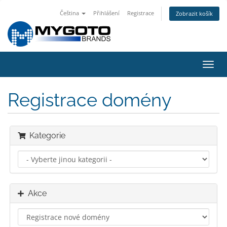
Čeština
Přihlášení
Registrace
Zobrazit košík
Přep
navig
Registrace domény
Kategorie
Akce