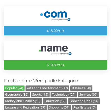
$18.00/rok
$10.80/rok
Procházet rozšíření podle kategorie
Popular (24)
Arts and Entertainment (17)
Business (28)
Geographic (36)
Sports (15)
Technology (27)
Services (90)
Money and Finance (19)
Education (12)
Food and Drink (14)
Leisure and Recreation (27)
Shopping (51)
Real Estate (17)