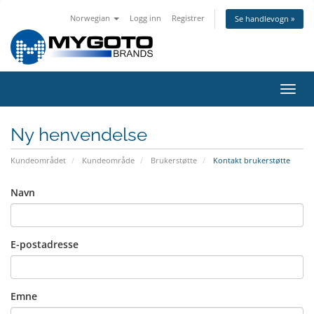
Norwegian
Logg inn
Registrer
Se handlevogn »
Bytt
navig
Ny henvendelse
Kundeområdet
Kundeområde
Brukerstøtte
Kontakt brukerstøtte
Navn
E-postadresse
Emne