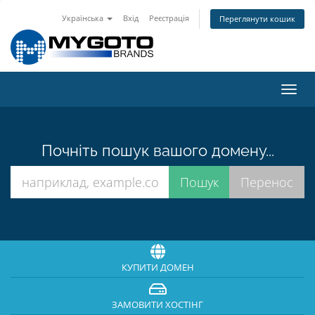
Українська
Вхід
Реєстрація
Переглянути кошик
Пере
наві
Почніть пошук вашого домену...
КУПИТИ ДОМЕН
ЗАМОВИТИ ХОСТІНГ