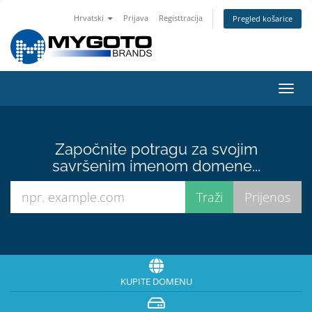
Hrvatski
Prijava
Registtracija
Pregled košarice
Preba
navig
Započnite potragu za svojim
savršenim imenom domene...
KUPITE DOMENU