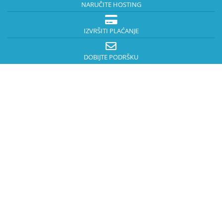
NARUČITE HOSTING
IZVRŠITI PLAĆANJE
DOBIJTE PODRŠKU