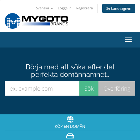
Svenska
Logga in
Registrera
Se kundvagnen
Växla
navig
Börja med att söka efter det
perfekta domännamnet..
KÖP EN DOMÄN