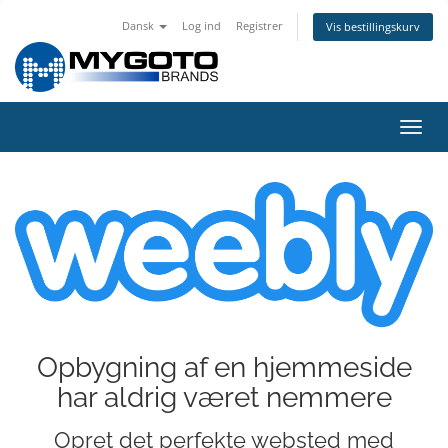
Dansk
Log ind
Registrer
Vis bestillingskurv
Skift
navig
Opbygning af en hjemmeside
har aldrig været nemmere
Opret det perfekte websted med