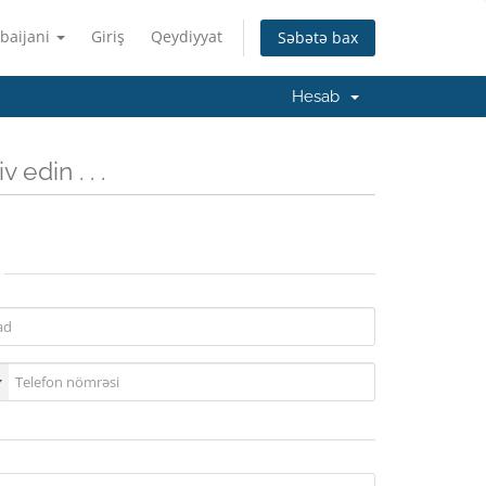
baijani
Giriş
Qeydiyyat
Səbətə bax
Hesab
 edin . . .