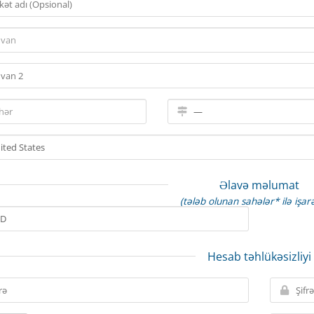
Əlavə məlumat
(tələb olunan sahələr* ilə işarə
Hesab təhlükəsizliyi