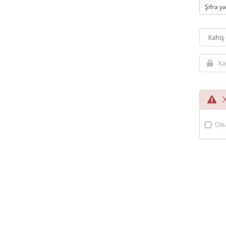
Şifrə y
Xi
Oxu