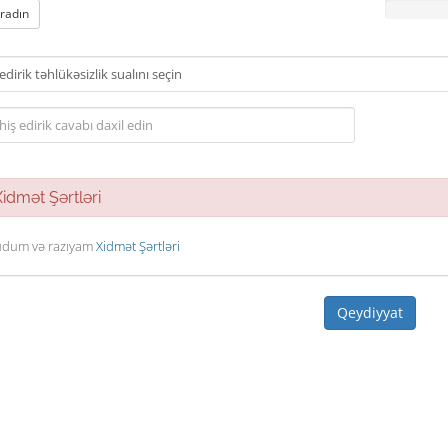
aradın
dmət Şərtləri
dum və razıyam
Xidmət Şərtləri