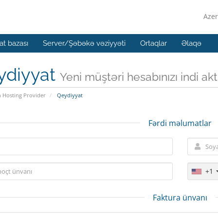
Azer
t bazası
Server/Şəbəkə vəziyyəti
Ortaqlar
Əlaqə
ydiyyat
Yeni müştəri hesabınızı indi aktiv
n Hosting Provider
Qeydiyyat
Fərdi məlumatlar
+1
Faktura ünvanı